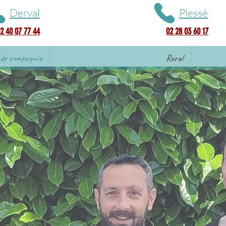
Derval
Plessé
2 40 07 77 44
02 28 03 60 17
de compagnie
Rural