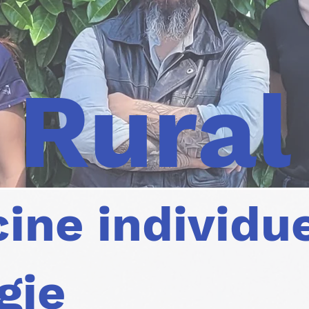
Rural
ne individue
gie