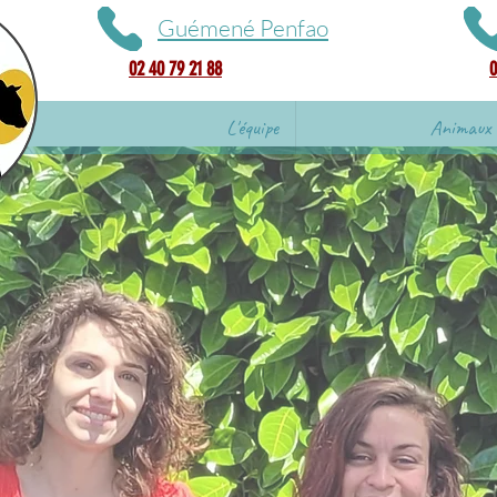
Guémené Penfao
02 40 79 21 88
0
L'équipe
Animaux 