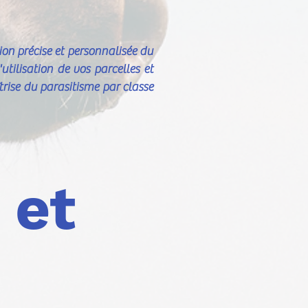
on précise et personnalisée du
utilisation de vos parcelles et
trise du parasitisme par classe
 et
e