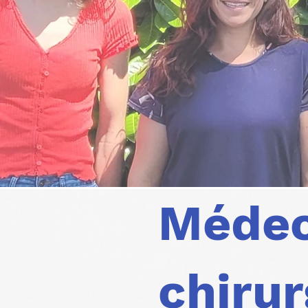
Médeci
chirur