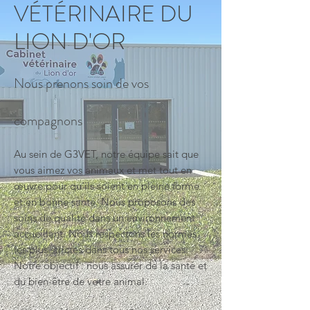
VÉTÉRINAIRE DU
LION D'OR
Nous prenons soin de vos
compagnons
Au sein de G3VET, notre équipe sait que
vous aimez vos animaux et met tout en
œuvre pour qu'ils soient en pleine forme
et en bonne santé. Nous proposons des
soins de qualité dans un environnement
accueillant. Nous respectons les normes
les plus strictes dans tous nos services.
Notre objectif : nous assurer de la santé et
du bien-être de votre animal.