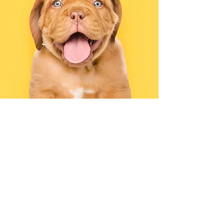
NOUS CONTACTER
2 rue de la vallée des petits près
44630 PLESSE
vetodeplesse@orange.fr
02 28 03 60 17