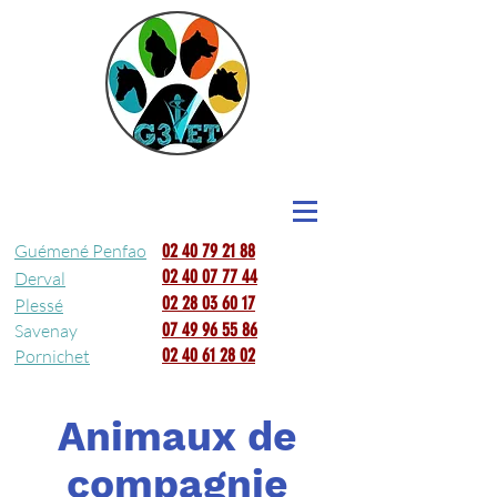
Guémené Penfao
02 40 79 21 88
02 40 07 77 44
Derval
02 28 03 60 17
Plessé
07 49 96 55 86
Savenay
02 40 61 28 02
Pornichet
Animaux de
compagnie